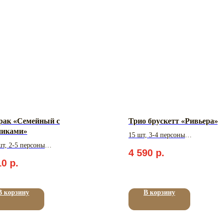
рак «Семейный с
Трио брускетт «Ривьера»
никами»
15 шт, 3-4 персоны
шт, 2-5 персоны
Вес: 970 гр.
4 590
р.
000 - 2000 гр.
10
р.
В корзину
В корзину