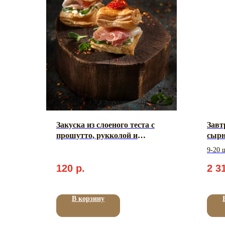
Закуска из слоеного теста с
Завт
прошутто, рукколой и
сыр
вяленым томатом
9-20 
Вес: 1
120
р.
2 3
В корзину