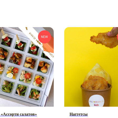
NEW
 «Ассорти салатов»
Наггетсы