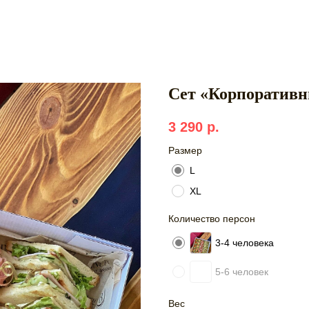
Сет «Корпоратив
3 290
р.
Размер
L
XL
Количество персон
3-4 человека
5-6 человек
Вес