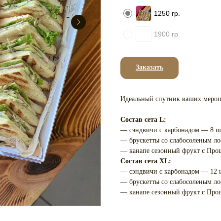
1250 гр.
1900 гр.
Заказать
Идеальный спутник ваших меропр
Состав сета L:
— сэндвичи с карбонадом — 8 шт.
— брускетты со слабосоленым ло
— канапе сезонный фрукт с Про
Состав сета XL:
— сэндвичи с карбонадом — 12 шт
— брускетты со слабосоленым ло
— канапе сезонный фрукт с Про