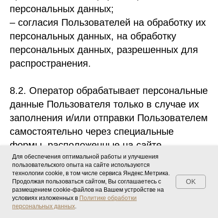
персональных данных;
– согласия Пользователей на обработку их
персональных данных, на обработку
персональных данных, разрешенных для
распространения.
8.2. Оператор обрабатывает персональные
данные Пользователя только в случае их
заполнения и/или отправки Пользователем
самостоятельно через специальные
формы, расположенные на сайте
Для обеспечения оптимальной работы и улучшения
https://www.probrunch-izhevsk.ru или
пользовательского опыта на сайте используются
направленные Оператору посредством
технологии cookie, в том числе сервиса Яндекс.Метрика.
OK
Продолжая пользоваться сайтом, Вы соглашаетесь с
электронной почты. Заполняя
размещением cookie-файлов на Вашем устройстве на
соответствующие формы и/или отправляя
условиях изложенных в
Политике обработки
персональных данных
.
свои персональные данные Оператору,